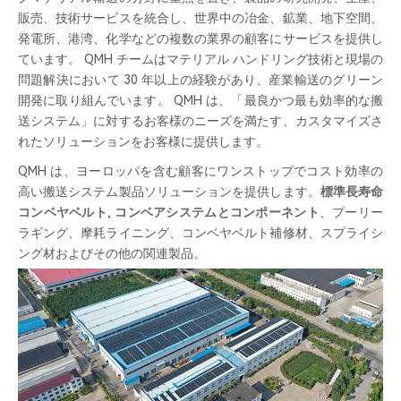
販売、技術サービスを統合し、世界中の冶金、鉱業、地下空間、
発電所、港湾、化学などの複数の業界の顧客にサービスを提供し
ています。 QMH チームはマテリアル ハンドリング技術と現場の
問題解決において 30 年以上の経験があり、産業輸送のグリーン
開発に取り組んでいます。 QMH は、「最良かつ最も効率的な搬
送システム」に対するお客様のニーズを満たす、カスタマイズさ
れたソリューションをお客様に提供します。
QMH は、ヨーロッパを含む顧客にワンストップでコスト効率の
高い搬送システム製品ソリューションを提供します。
標準長寿命
コンベヤベルト
,
コンベアシステムとコンポーネント
、プーリー
ラギング、摩耗ライニング、コンベヤベルト補修材、スプライシ
ング材およびその他の関連製品。